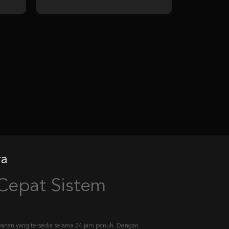
ya
Cepat Sistem
ayanan yang tersedia selama 24 jam penuh. Dengan