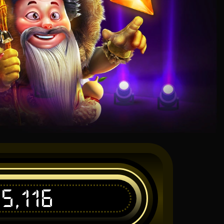
5,116