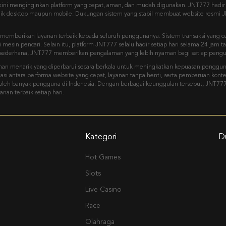
 kini menginginkan platform yang cepat, aman, dan mudah digunakan. JNT777 had
aik desktop maupun mobile. Dukungan sistem yang stabil membuat website resmi J
emberikan layanan terbaik kepada seluruh penggunanya. Sistem transaksi yang cep
sin pencari. Selain itu, platform JNT777 selalu hadir setiap hari selama 24 jam
g sederhana, JNT777 memberikan pengalaman yang lebih nyaman bagi setiap pengu
nan menarik yang diperbarui secara berkala untuk meningkatkan kepuasan pengguna.
asi antara performa website yang cepat, layanan tanpa henti, serta pembaruan kont
 oleh banyak pengguna di Indonesia. Dengan berbagai keunggulan tersebut, JNT777 
an terbaik setiap hari.
Kategori
D
Hot Games
Slots
Live Casino
Race
Olahraga