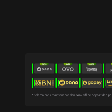
* Selama bank maintenance dan bank offline deposit dan pen