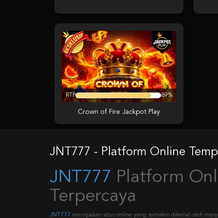
RTP
89%
Crown of Fire Jackpot Play
JNT777 - Platform Online Temp
JNT777
Platform Onl
Terpercaya
JNT777
merupakan situs online yang semakin dikenal oleh masy