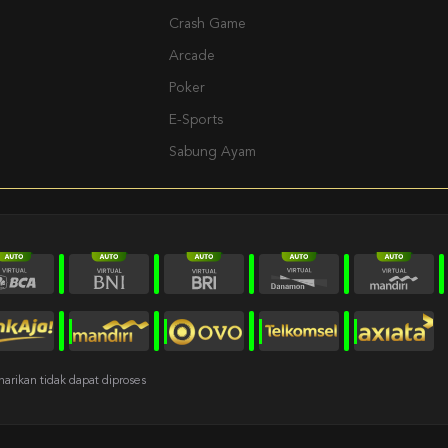
Crash Game
Arcade
Poker
E-Sports
Sabung Ayam
arikan tidak dapat diproses