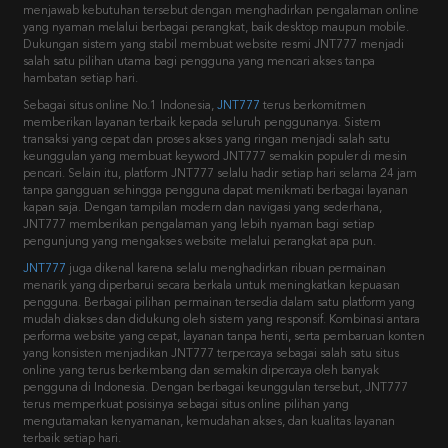
menjawab kebutuhan tersebut dengan menghadirkan pengalaman online
yang nyaman melalui berbagai perangkat, baik desktop maupun mobile.
Dukungan sistem yang stabil membuat website resmi JNT777 menjadi
salah satu pilihan utama bagi pengguna yang mencari akses tanpa
hambatan setiap hari.
Sebagai situs online No.1 Indonesia,
JNT777
terus berkomitmen
memberikan layanan terbaik kepada seluruh penggunanya. Sistem
transaksi yang cepat dan proses akses yang ringan menjadi salah satu
keunggulan yang membuat keyword JNT777 semakin populer di mesin
pencari. Selain itu, platform JNT777 selalu hadir setiap hari selama 24 jam
tanpa gangguan sehingga pengguna dapat menikmati berbagai layanan
kapan saja. Dengan tampilan modern dan navigasi yang sederhana,
JNT777 memberikan pengalaman yang lebih nyaman bagi setiap
pengunjung yang mengakses website melalui perangkat apa pun.
JNT777
juga dikenal karena selalu menghadirkan ribuan permainan
menarik yang diperbarui secara berkala untuk meningkatkan kepuasan
pengguna. Berbagai pilihan permainan tersedia dalam satu platform yang
mudah diakses dan didukung oleh sistem yang responsif. Kombinasi antara
performa website yang cepat, layanan tanpa henti, serta pembaruan konten
yang konsisten menjadikan JNT777 terpercaya sebagai salah satu situs
online yang terus berkembang dan semakin dipercaya oleh banyak
pengguna di Indonesia. Dengan berbagai keunggulan tersebut, JNT777
terus memperkuat posisinya sebagai situs online pilihan yang
mengutamakan kenyamanan, kemudahan akses, dan kualitas layanan
terbaik setiap hari.