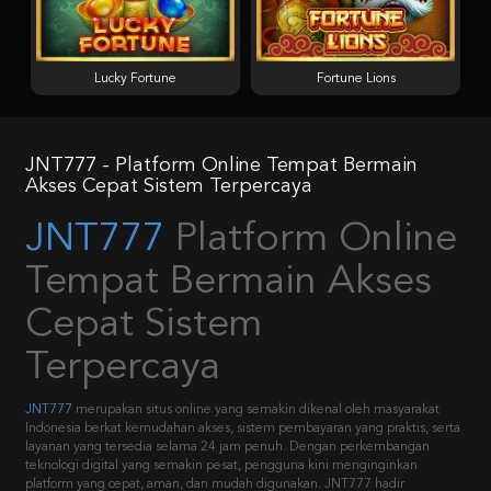
Lucky Fortune
Fortune Lions
JNT777 - Platform Online Tempat Bermain
Akses Cepat Sistem Terpercaya
JNT777
Platform Online
Tempat Bermain Akses
Cepat Sistem
Terpercaya
JNT777
merupakan situs online yang semakin dikenal oleh masyarakat
Indonesia berkat kemudahan akses, sistem pembayaran yang praktis, serta
layanan yang tersedia selama 24 jam penuh. Dengan perkembangan
teknologi digital yang semakin pesat, pengguna kini menginginkan
platform yang cepat, aman, dan mudah digunakan. JNT777 hadir