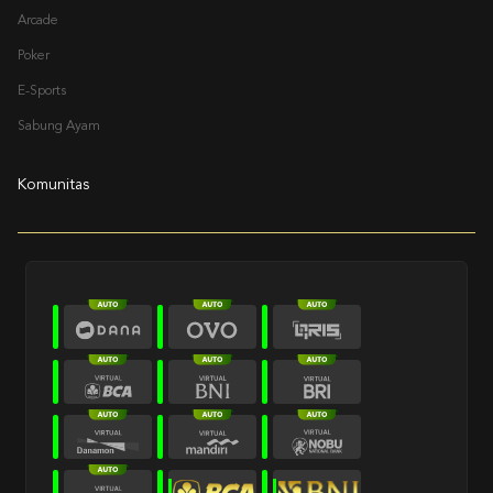
Arcade
Poker
E-Sports
Sabung Ayam
Komunitas