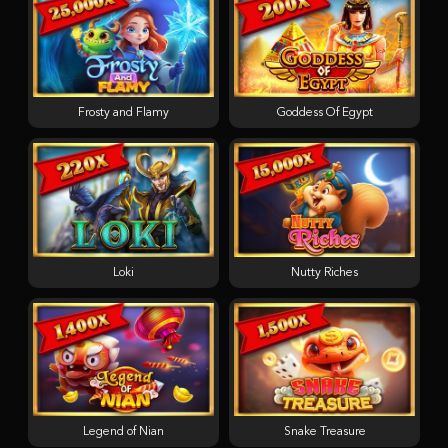
Frosty and Flamy
Goddess Of Egypt
Loki
Nutty Riches
Legend of Nian
Snake Treasure