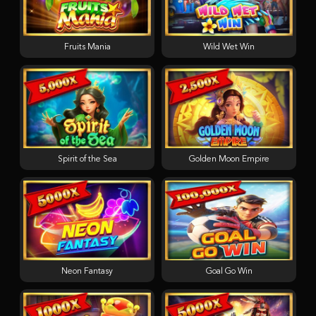
Fruits Mania
Wild Wet Win
Spirit of the Sea
Golden Moon Empire
Neon Fantasy
Goal Go Win