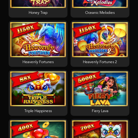
Honey Trap
Oceanic Melodies
Heavenly Fortunes
Heavenly Fortunes 2
Triple Happiness
Fiery Lava