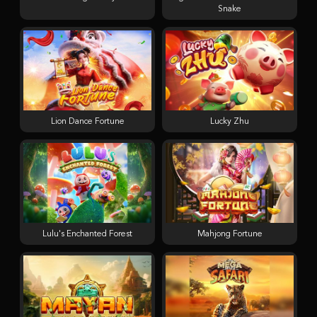
Snake
Lion Dance Fortune
Lucky Zhu
Lulu's Enchanted Forest
Mahjong Fortune