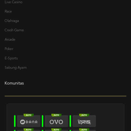
Live Casino
Race
Olahraga
Crash Game
Arcade
Poker
E-Sports
Sabung Ayam
Komunitas