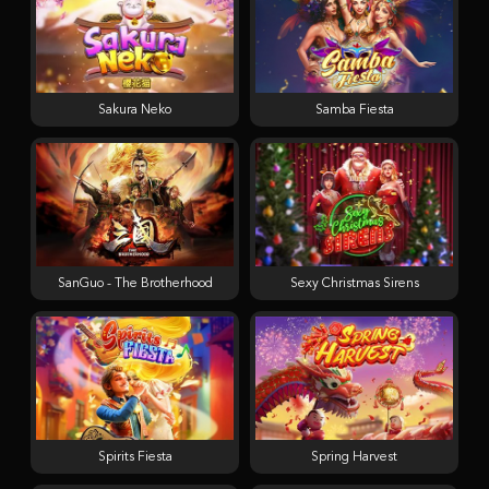
Sakura Neko
Samba Fiesta
SanGuo - The Brotherhood
Sexy Christmas Sirens
Spirits Fiesta
Spring Harvest