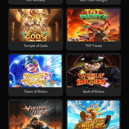
Surf Monkey
Taco Truck Delight
Temple of Gods
TNT Fiesta
Tower of Riches
Vault of Riches