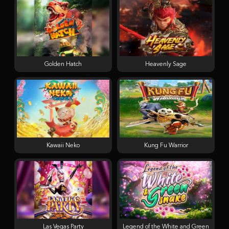
Golden Hatch
Heavenly Sage
Kawaii Neko
Kung Fu Warrior
Las Vegas Party
Legend of the White and Green