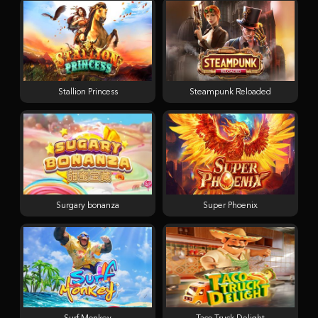
Stallion Princess
Steampunk Reloaded
Surgary bonanza
Super Phoenix