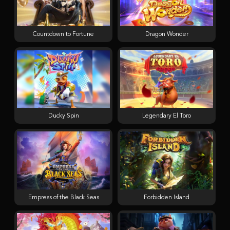
Countdown to Fortune
Dragon Wonder
Ducky Spin
Legendary El Toro
Empress of the Black Seas
Forbidden Island