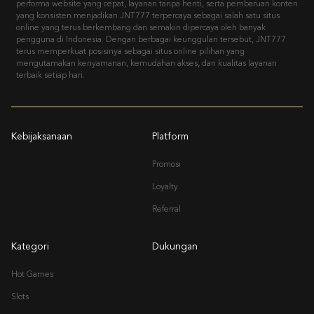
performa website yang cepat, layanan tanpa henti, serta pembaruan konten
yang konsisten menjadikan JNT777 terpercaya sebagai salah satu situs
online yang terus berkembang dan semakin dipercaya oleh banyak
pengguna di Indonesia. Dengan berbagai keunggulan tersebut, JNT777
terus memperkuat posisinya sebagai situs online pilihan yang
mengutamakan kenyamanan, kemudahan akses, dan kualitas layanan
terbaik setiap hari.
Kebijaksanaan
Platform
Promosi
Loyalty
Referral
Kategori
Dukungan
Hot Games
Slots