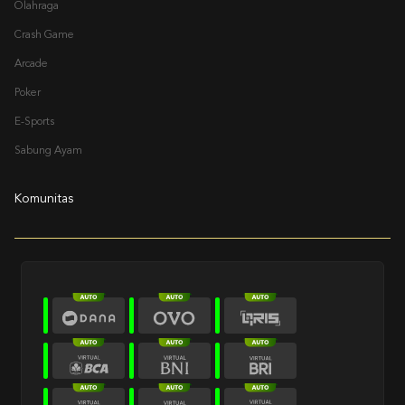
Olahraga
Crash Game
Arcade
Poker
E-Sports
Sabung Ayam
Komunitas