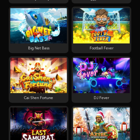
Big Net Bass
Football Fever
Cai Shen Fortune
DJ Fever