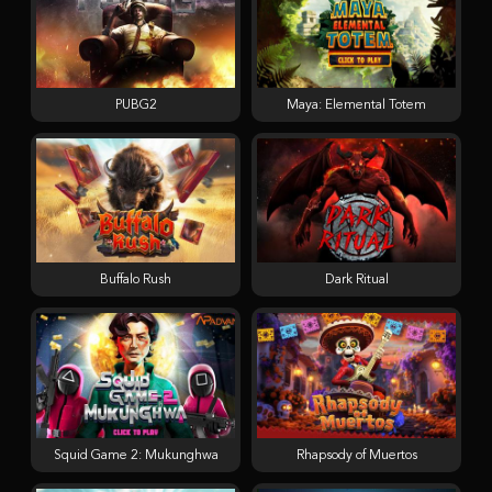
PUBG2
Maya: Elemental Totem
Buffalo Rush
Dark Ritual
Squid Game 2: Mukunghwa
Rhapsody of Muertos