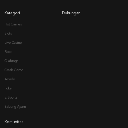
Kategori
Dukungan
Hot Games
Slots
Live Casino
Race
Olahraga
Crash Game
Arcade
Poker
E-Sports
Sabung Ayam
Komunitas