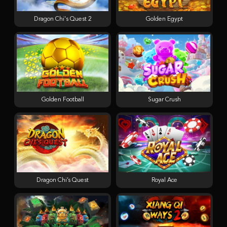
Dragon Chi's Quest 2
Golden Egypt
Golden Football
Sugar Crush
Dragon Chi’s Quest
Royal Ace